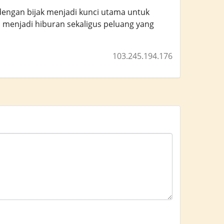
dengan bijak menjadi kunci utama untuk
a menjadi hiburan sekaligus peluang yang
103.245.194.176