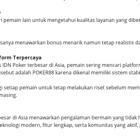
w
ri pemain lain untuk mengetahui kualitas layanan yang diber
asanya menawarkan bonus menarik namun tetap realistis da
form Terpercaya
 IDN Poker terbesar di Asia, pemain sering mencari platfor
sebut adalah POKER88 karena dikenal memiliki sistem stab
i setiap pemain untuk tetap melakukan riset sebelum me
masing.
rbesar di Asia menawarkan pengalaman bermain yang tidak h
nologi modern, fitur lengkap, serta komunitas yang aktif