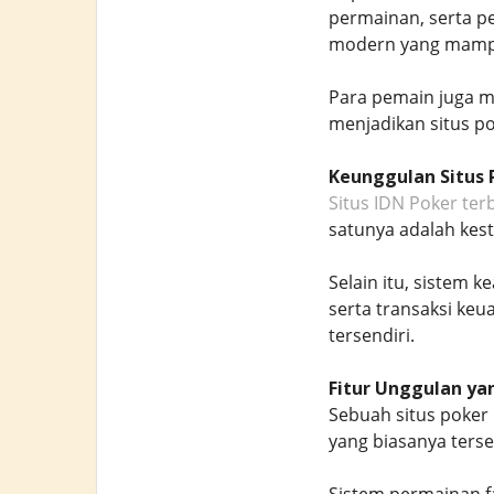
permainan, serta pe
modern yang mampu
Para pemain juga me
menjadikan situs p
Keunggulan Situs P
Situs IDN Poker terb
satunya adalah ke
Selain itu, sistem 
serta transaksi ke
tersendiri.
Fitur Unggulan yan
Sebuah situs poker
yang biasanya terse