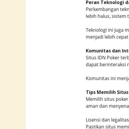
Peran Teknologi 
Perkembangan tekno
lebih halus, sistem
Teknologi ini juga
menjadi lebih cepat 
Komunitas dan Int
Situs IDN Poker te
dapat berinteraksi 
Komunitas ini menj
Tips Memilih Situs
Memilih situs poke
aman dan menyena
Lisensi dan legalitas
Pastikan situs memi