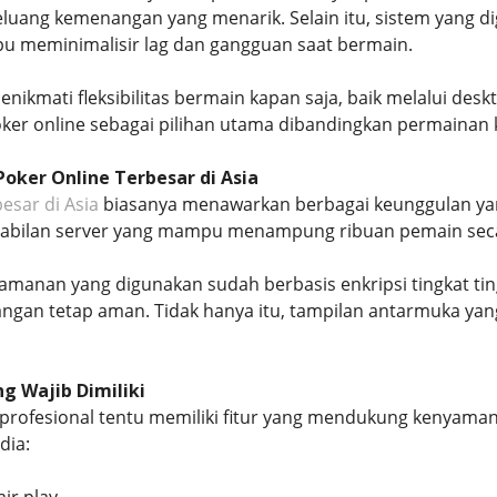
luang kemenangan yang menarik. Selain itu, sistem yang d
 meminimalisir lag dan gangguan saat bermain.
nikmati fleksibilitas bermain kapan saja, baik melalui des
oker online sebagai pilihan utama dibandingkan permainan 
oker Online Terbesar di Asia
esar di Asia
biasanya menawarkan berbagai keunggulan yang s
stabilan server yang mampu menampung ribuan pemain sec
keamanan yang digunakan sudah berbasis enkripsi tingkat tin
uangan tetap aman. Tidak hanya itu, tampilan antarmuka ya
g Wajib Dimiliki
 profesional tentu memiliki fitur yang mendukung kenyaman
dia: