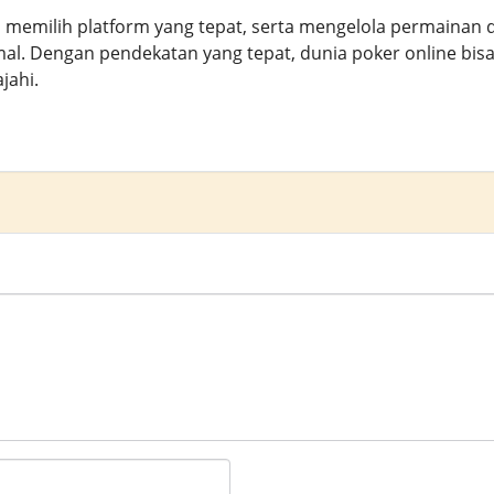
 memilih platform yang tepat, serta mengelola permainan 
al. Dengan pendekatan yang tepat, dunia poker online bis
jahi.