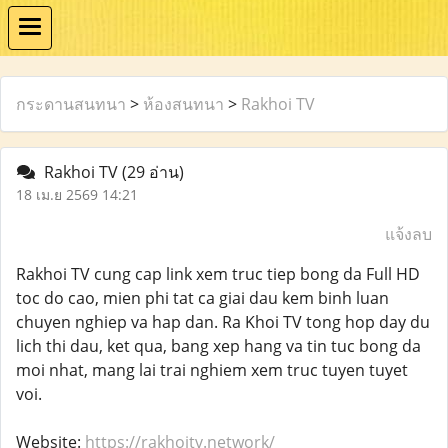
กระดานสนทนา
>
ห้องสนทนา
>
Rakhoi TV
Rakhoi TV
(29 อ่าน)
18 เม.ย 2569 14:21
แจ้งลบ
Rakhoi TV cung cap link xem truc tiep bong da Full HD
toc do cao, mien phi tat ca giai dau kem binh luan
chuyen nghiep va hap dan. Ra Khoi TV tong hop day du
lich thi dau, ket qua, bang xep hang va tin tuc bong da
moi nhat, mang lai trai nghiem xem truc tuyen tuyet
voi.
Website:
https://rakhoitv.network/