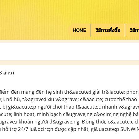
HOME
วิธีการสั่งซื้อ
วิธี
3 อ่าน)
ểm đến mang đến hệ sinh th&aacute;i giải tr&iacute; phon
, nổ hũ, t&agrave;i xỉu v&agrave; c&aacute; cược thể thao 
ết bị gi&uacute;p người chơi thao t&aacute;c nhanh v&agrav
acute; linh hoạt, minh bạch c&ugrave;ng c&ocirc;ng nghệ b
agrave;i khoản người d&ugrave;ng. Đồng thời, c&aacute;c c
 hỗ trợ 24/7 lu&ocirc;n được cập nhật, gi&uacute;p SUNWIN 