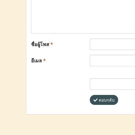
ชื่อผู้โพส
*
อีเมล
*
ตอบกลับ