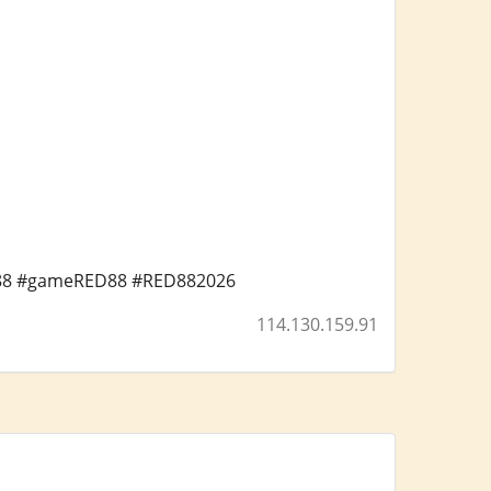
D88 #gameRED88 #RED882026
114.130.159.91