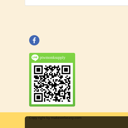
ptwmonksupply
Copy right by makewebeasy.com