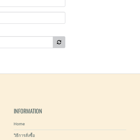
INFORMATION
Home
วิธีการสั่งซื้อ