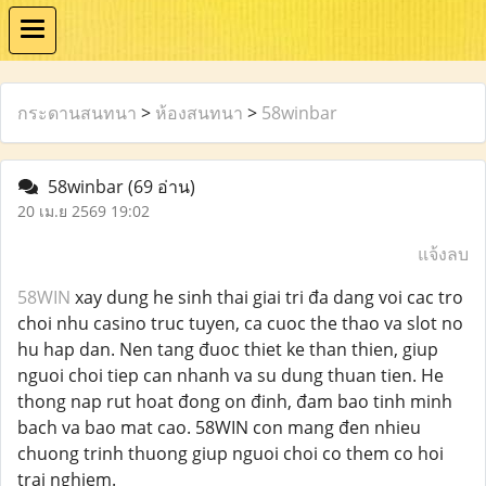
กระดานสนทนา
>
ห้องสนทนา
>
58winbar
58winbar
(69 อ่าน)
20 เม.ย 2569 19:02
แจ้งลบ
58WIN
xay dung he sinh thai giai tri đa dang voi cac tro
choi nhu casino truc tuyen, ca cuoc the thao va slot no
hu hap dan. Nen tang đuoc thiet ke than thien, giup
nguoi choi tiep can nhanh va su dung thuan tien. He
thong nap rut hoat đong on đinh, đam bao tinh minh
bach va bao mat cao. 58WIN con mang đen nhieu
chuong trinh thuong giup nguoi choi co them co hoi
trai nghiem.