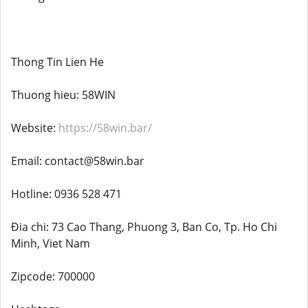
Thong Tin Lien He
Thuong hieu: 58WIN
Website:
https://58win.bar/
Email: contact@58win.bar
Hotline: 0936 528 471
Đia chi: 73 Cao Thang, Phuong 3, Ban Co, Tp. Ho Chi
Minh, Viet Nam
Zipcode: 700000