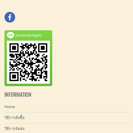
ptwmonksupply
INFORMATION
Home
วิธีการสั่งซื้อ
วิธีการจัดส่ง