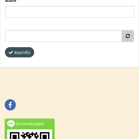
อีเมล
*
ตอบกลับ
ptwmonksupply