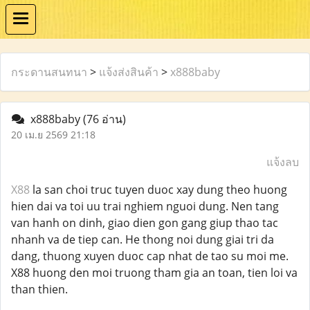
กระดานสนทนา
>
แจ้งส่งสินค้า
>
x888baby
x888baby
(76 อ่าน)
20 เม.ย 2569 21:18
แจ้งลบ
X88
la san choi truc tuyen duoc xay dung theo huong
hien dai va toi uu trai nghiem nguoi dung. Nen tang
van hanh on dinh, giao dien gon gang giup thao tac
nhanh va de tiep can. He thong noi dung giai tri da
dang, thuong xuyen duoc cap nhat de tao su moi me.
X88 huong den moi truong tham gia an toan, tien loi va
than thien.