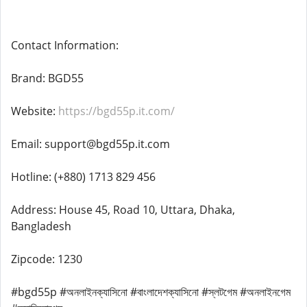
Contact Information:
Brand: BGD55
Website:
https://bgd55p.it.com/
Email: support@bgd55p.it.com
Hotline: (+880) 1713 829 456
Address: House 45, Road 10, Uttara, Dhaka,
Bangladesh
Zipcode: 1230
#bgd55p #অনলাইনক্যাসিনো #বাংলাদেশক্যাসিনো #স্লটগেম #অনলাইনগেম