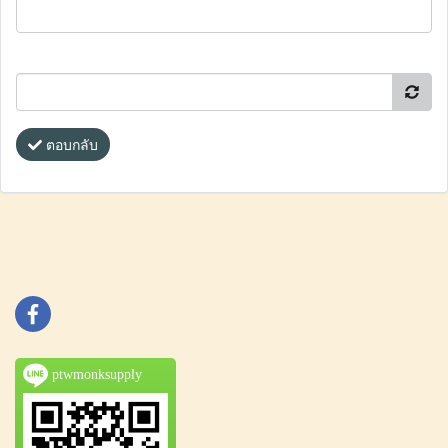
ตอบกลับ
ptwmonksupply