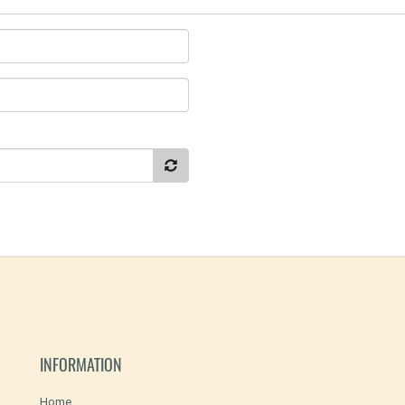
INFORMATION
Home