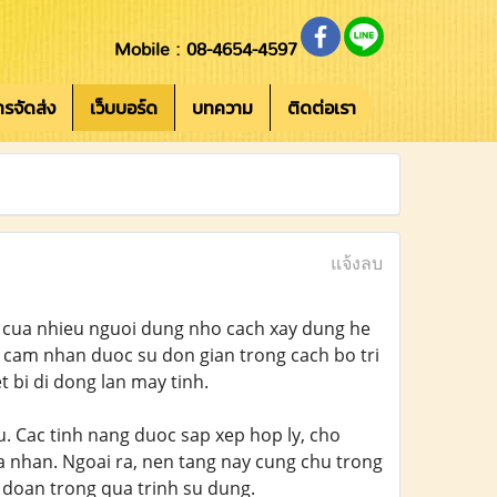
Mobile : 08-4654-4597
การจัดส่ง
เว็บบอร์ด
บทความ
ติดต่อเรา
แจ้งลบ
m cua nhieu nguoi dung nho cach xay dung he
e cam nhan duoc su don gian trong cach bo tri
t bi di dong lan may tinh.
u. Cac tinh nang duoc sap xep hop ly, cho
a nhan. Ngoai ra, nen tang nay cung chu trong
n doan trong qua trinh su dung.