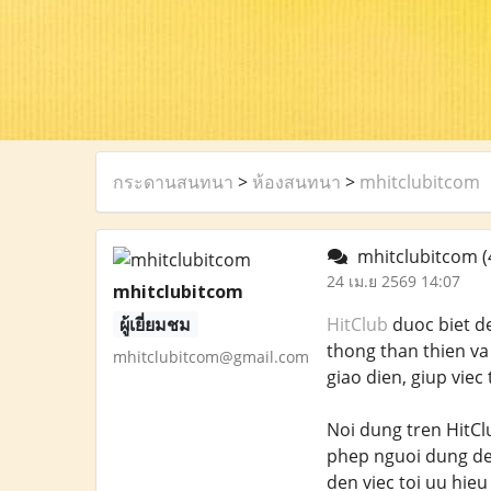
กระดานสนทนา
>
ห้องสนทนา
>
mhitclubitcom
mhitclubitcom
(
24 เม.ย 2569 14:07
mhitclubitcom
ผู้เยี่ยมชม
HitClub
duoc biet de
thong than thien va
mhitclubitcom@gmail.com
giao dien, giup viec
Noi dung tren HitCl
phep nguoi dung de 
den viec toi uu hie