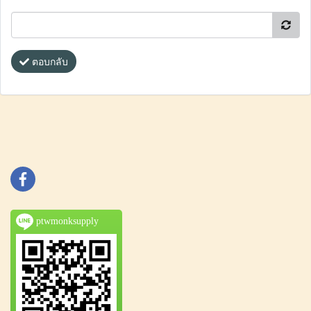
ตอบกลับ
ptwmonksupply