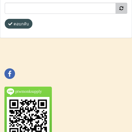
ตอบกลับ
ptwmonksupply