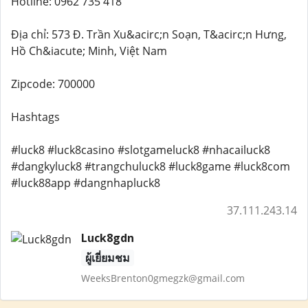
Hotline: 0962 735 418
Địa chỉ: 573 Đ. Trần Xu&acirc;n Soạn, T&acirc;n Hưng,
Hồ Ch&iacute; Minh, Việt Nam
Zipcode: 700000
Hashtags
#luck8 #luck8casino #slotgameluck8 #nhacailuck8
#dangkyluck8 #trangchuluck8 #luck8game #luck8com
#luck88app #dangnhapluck8
37.111.243.14
Luck8gdn
ผู้เยี่ยมชม
WeeksBrenton0gmegzk@gmail.com