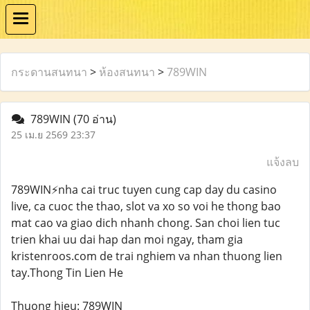
กระดานสนทนา
>
ห้องสนทนา
>
789WIN
789WIN
(70 อ่าน)
25 เม.ย 2569 23:37
แจ้งลบ
789WIN⚡️nha cai truc tuyen cung cap day du casino
live, ca cuoc the thao, slot va xo so voi he thong bao
mat cao va giao dich nhanh chong. San choi lien tuc
trien khai uu dai hap dan moi ngay, tham gia
kristenroos.com de trai nghiem va nhan thuong lien
tay.Thong Tin Lien He
Thuong hieu: 789WIN