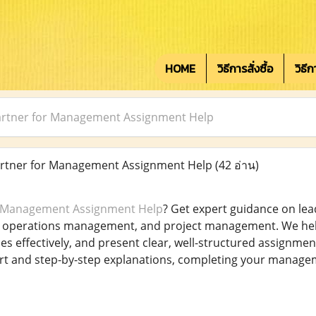
HOME
วิธีการสั่งซื้อ
วิธี
artner for Management Assignment Help
rtner for Management Assignment Help
(42 อ่าน)
Management Assignment Help
? Get expert guidance on lea
perations management, and project management. We help 
 effectively, and present clear, well-structured assignme
rt and step-by-step explanations, completing your managem