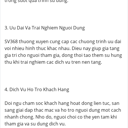
trong suot qua trinh su dung.
3. Uu Dai Va Trai Nghiem Nguoi Dung
SV368 thuong xuyen cung cap cac chuong trinh uu dai
voi nhieu hinh thuc khac nhau. Dieu nay giup gia tang
gia tri cho nguoi tham gia, dong thoi tao them su hung
thu khi trai nghiem cac dich vu tren nen tang.
4. Dich Vu Ho Tro Khach Hang
Doi ngu cham soc khach hang hoat dong lien tuc, san
sang giai dap thac mac va ho tro nguoi dung mot cach
nhanh chong. Nho do, nguoi choi co the yen tam khi
tham gia va su dung dich vu.