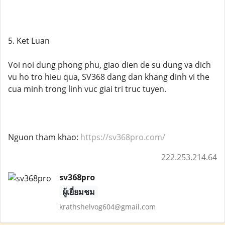
5. Ket Luan
Voi noi dung phong phu, giao dien de su dung va dich
vu ho tro hieu qua, SV368 dang dan khang dinh vi the
cua minh trong linh vuc giai tri truc tuyen.
Nguon tham khao:
https://sv368pro.com/
222.253.214.64
sv368pro
ผู้เยี่ยมชม
krathshelvog604@gmail.com