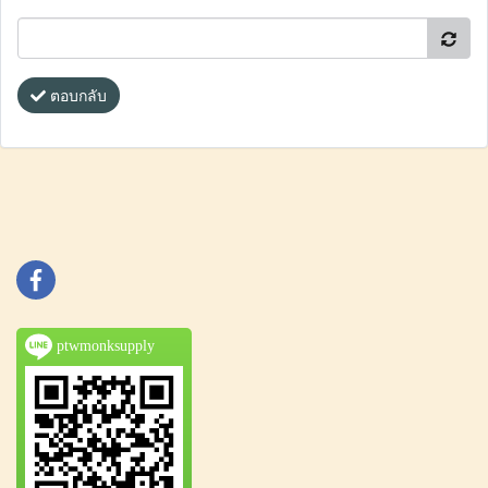
ตอบกลับ
ptwmonksupply