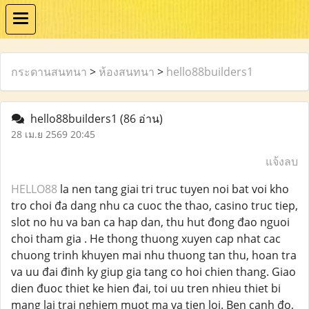
กระดานสนทนา
>
ห้องสนทนา
>
hello88builders1
hello88builders1
(86 อ่าน)
28 เม.ย 2569 20:45
แจ้งลบ
HELLO88
la nen tang giai tri truc tuyen noi bat voi kho
tro choi đa dang nhu ca cuoc the thao, casino truc tiep,
slot no hu va ban ca hap dan, thu hut đong đao nguoi
choi tham gia . He thong thuong xuyen cap nhat cac
chuong trinh khuyen mai nhu thuong tan thu, hoan tra
va uu đai đinh ky giup gia tang co hoi chien thang. Giao
dien đuoc thiet ke hien đai, toi uu tren nhieu thiet bi
mang lai trai nghiem muot ma va tien loi. Ben canh đo,