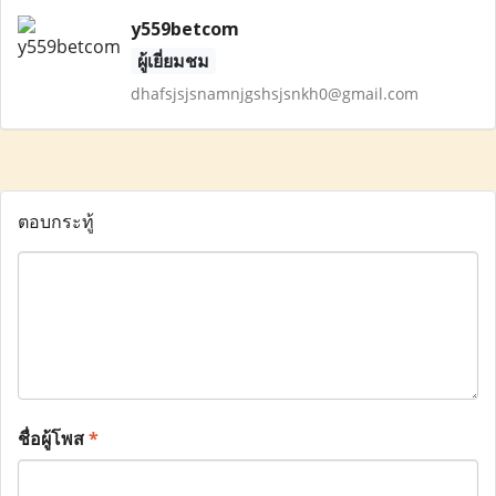
y559betcom
ผู้เยี่ยมชม
dhafsjsjsnamnjgshsjsnkh0@gmail.com
ตอบกระทู้
ชื่อผู้โพส
*