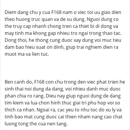
Diem dang chu y cua F168 nam o viec toi uu giao dien
theo huong truc quan va de su dung. Nguoi dung co
the truy cap nhanh chong tren ca thiet bi di dong va
may tinh ma khong gap nhieu tro ngai trong thao tac.
Dong thoi, he thong cung duoc xay dung voi muc tieu
dam bao hieu suat on dinh, giup trai nghiem dien ra
muot ma va lien tuc.
Ben canh do, F168 con chu trong den viec phat trien he
sinh thai noi dung da dang, voi nhieu danh muc duoc
phan chia ro rang. Dieu nay giup nguoi dung de dang
tim kiem va lua chon hinh thuc giai tri phu hop voi so
thich ca nhan. Ngoai ra, cac yeu to nhu toc do xu ly va
tinh bao mat cung duoc cai thien nham nang cao chat
luong tong the cua nen tang.