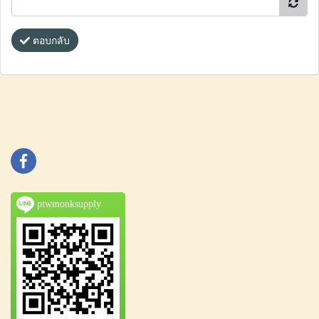
ตอบกลับ
ptwmonksupply