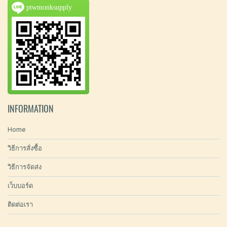
ptwmonksupply
INFORMATION
Home
วิธีการสั่งซื้อ
วิธีการจัดส่ง
เว็บบอร์ด
ติดต่อเรา