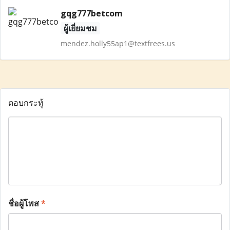
gqg777betcom
ผู้เยี่ยมชม
mendez.holly55ap1@textfrees.us
ตอบกระทู้
ชื่อผู้โพส
*