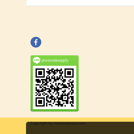
ptwmonksupply
Copy right by makewebeasy.com