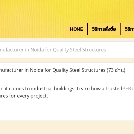
HOME
วิธีการสั่งซื้อ
วิธี
ufacturer in Noida for Quality Steel Structures
facturer in Noida for Quality Steel Structures
(73 อ่าน)
n it comes to industrial buildings. Learn how a trusted
PEB 
ures for every project.