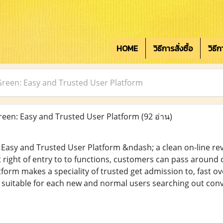
HOME
วิธีการสั่งซื้อ
วิธี
 Green: Easy and Trusted User Platform
reen: Easy and Trusted User Platform
(92 อ่าน)
 Easy and Trusted User Platform &ndash; a clean on-line rev
t right of entry to to functions, customers can pass aroun
atform makes a speciality of trusted get admission to, fast 
t suitable for each new and normal users searching out conve