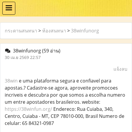
กระดานสนทนา
>
ห้องสนทนา
>
38winfunorg
38winfunorg
(59 อ่าน)
30 เม.ย 2569 22:57
แจ้งลบ
38win
e uma plataforma segura e confiavel para
apostas.? Cadastre-se agora, aproveite promocoes
incriveis e descubra por que somos a escolha numero
um entre apostadores brasileiros. website:
https://38winfun.org/
Endereco: Rua Cuiaba, 340,
Centro, Cuiaba - MT, CEP 78010-000, Brasil Numero de
celular: 65 84321-0987