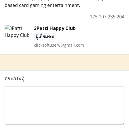
based card gaming entertainment.
175.107.235.204
3Patti Happy Club
ผู้เยี่ยมชม
clicksoftuser8@gmail.com
ตอบกระทู้