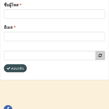
ชื่อผู้โพส
*
อีเมล
*
ตอบกลับ