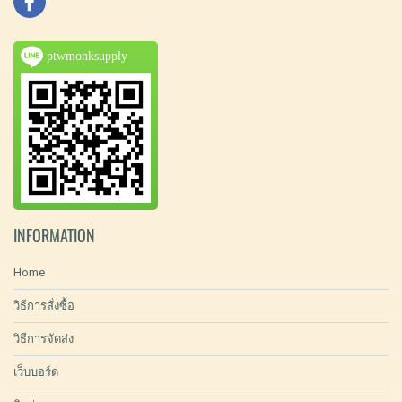
ptwmonksupply
INFORMATION
Home
วิธีการสั่งซื้อ
วิธีการจัดส่ง
เว็บบอร์ด