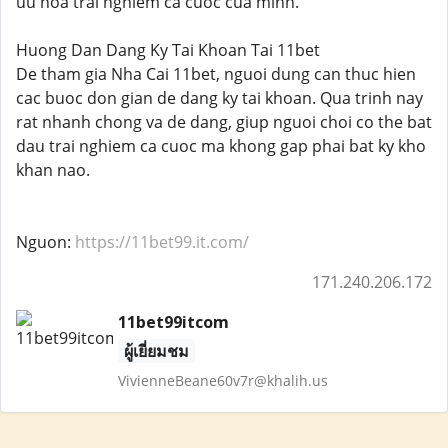
uu hoa trai nghiem ca cuoc cua minh.
Huong Dan Dang Ky Tai Khoan Tai 11bet
De tham gia Nha Cai 11bet, nguoi dung can thuc hien
cac buoc don gian de dang ky tai khoan. Qua trinh nay
rat nhanh chong va de dang, giup nguoi choi co the bat
dau trai nghiem ca cuoc ma khong gap phai bat ky kho
khan nao.
Nguon:
https://11bet99.it.com/
171.240.206.172
11bet99itcom
ผู้เยี่ยมชม
VivienneBeane60v7r@khalih.us