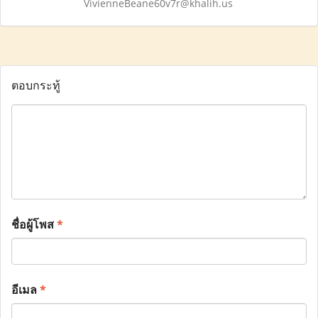
VivienneBeane60v7r@khalih.us
ตอบกระทู้
ชื่อผู้โพส
*
อีเมล
*