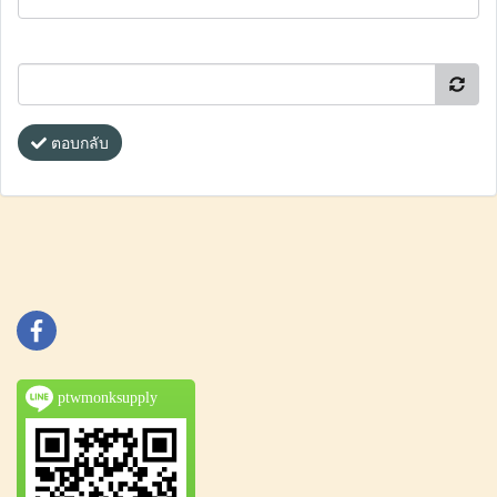
ตอบกลับ
ptwmonksupply