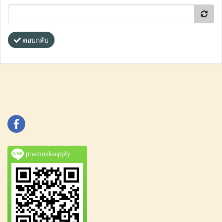
ตอบกลับ
ptwmonksupply