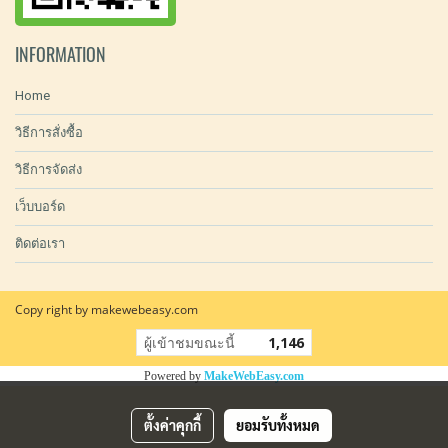
INFORMATION
Home
วิธีการสั่งซื้อ
วิธีการจัดส่ง
เว็บบอร์ด
ติดต่อเรา
Copy right by makewebeasy.com
ผู้เข้าชมขณะนี้
1,146
Powered by
MakeWebEasy.com
ตั้งค่าคุกกี้
ยอมรับทั้งหมด