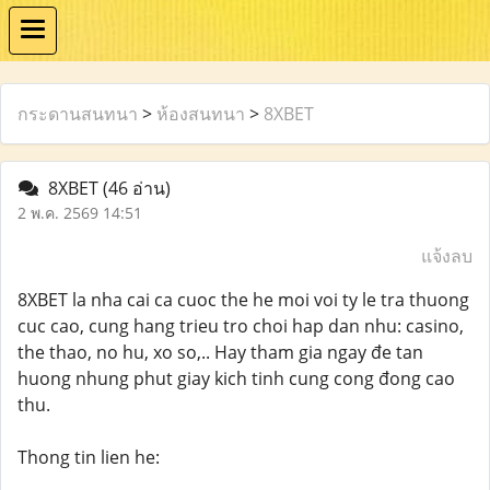
กระดานสนทนา
>
ห้องสนทนา
>
8XBET
8XBET
(46 อ่าน)
2 พ.ค. 2569 14:51
แจ้งลบ
8XBET la nha cai ca cuoc the he moi voi ty le tra thuong
cuc cao, cung hang trieu tro choi hap dan nhu: casino,
the thao, no hu, xo so,.. Hay tham gia ngay đe tan
huong nhung phut giay kich tinh cung cong đong cao
thu.
Thong tin lien he: