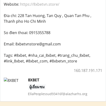
Website:
https://8xbetvn.store/
Đia chi: 228 Tan Huong, Tan Quy , Quan Tan Phu ,
Thanh pho Ho Chi Minh
So đien thoai: 0915355788
Email: 8xbetvnstore@gmail.com
Tags: #8xbet, #nha_cai_8xbet, #trang_chu_8xbet,
#link_8xbet, #8xbet_com, #8xbetvn_store
160.187.191.171
8XBET
ผู้เยี่ยมชม
EllaPeoplessud93416f@alazharhs.org