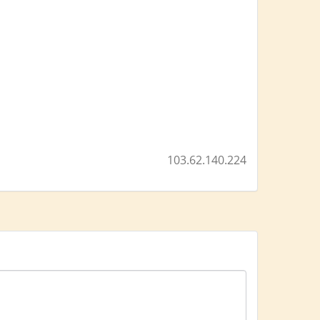
103.62.140.224