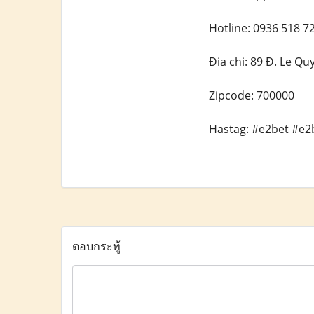
Hotline: 0936 518 7
Đia chi: 89 Đ. Le Q
Zipcode: 700000
Hastag: #e2bet #e
ตอบกระทู้