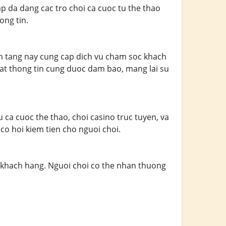
p da dang cac tro choi ca cuoc tu the thao
ong tin.
en tang nay cung cap dich vu cham soc khach
mat thong tin cung duoc dam bao, mang lai su
 ca cuoc the thao, choi casino truc tuyen, va
 co hoi kiem tien cho nguoi choi.
 khach hang. Nguoi choi co the nhan thuong