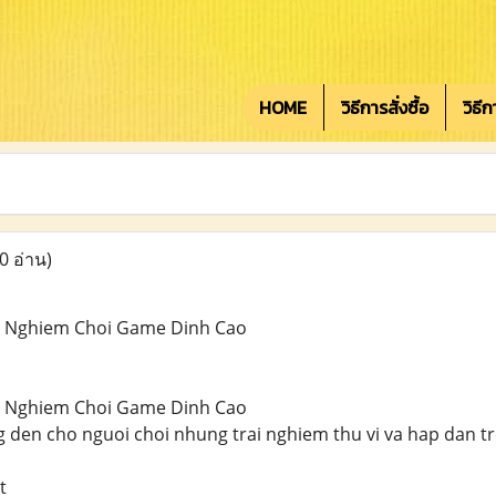
HOME
วิธีการสั่งซื้อ
วิธี
0 อ่าน)
ai Nghiem Choi Game Dinh Cao
ai Nghiem Choi Game Dinh Cao
den cho nguoi choi nhung trai nghiem thu vi va hap dan tro
t