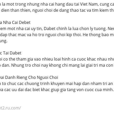
 la mot trong nhung nha cai hang dau tai Viet Nam, cung ca
 dien than thien, nguoi choi de dang thao tac va tim kiem th
a Nha Cai Debet
em mot nha cai uy tin, Dabet chinh la lua chon ly tuong. N
i dap thac mac va ho tro nguoi choi kip thoi. He thong bao 
ung.
c Tai Dabet
oi co the tham gia vao nhieu loai hinh ca cuoc khac nhau nhu
p dan. Nhung tro choi nay khong chi mang lai giai tri ma con
ai Danh Rieng Cho Nguoi Choi
 to chuc cac chuong trinh khuyen mai hap dan nham tri an
va cac uu dai dac biet khac giup gia tang von cuoc cua minh.
et2.ru.com/