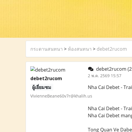
กระดานสนทนา
>
ห้องสนทนา
>
debet2rucom
debet2rucom
(2
2 พ.ค. 2569 15:57
debet2rucom
ผู้เยี่ยมชม
Nha Cai Debet - Tr
VivienneBeane60v7r@khalih.us
Nha Cai Debet - Tr
Nha Cai Debet mang 
Tong Quan Ve Dabe