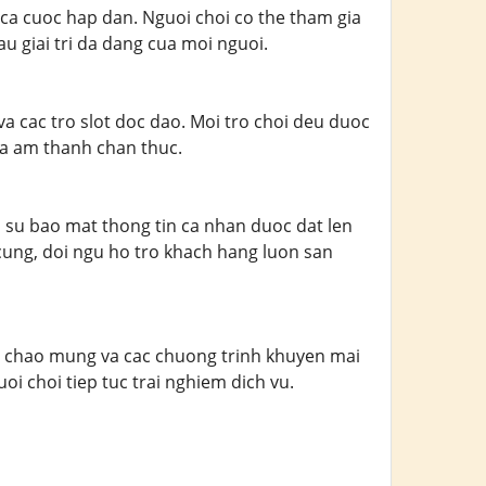
 ca cuoc hap dan. Nguoi choi co the tham gia
u giai tri da dang cua moi nguoi.
 va cac tro slot doc dao. Moi tro choi deu duoc
va am thanh chan thuc.
, su bao mat thong tin ca nhan duoc dat len
i cung, doi ngu ho tro khach hang luon san
s chao mung va cac chuong trinh khuyen mai
i choi tiep tuc trai nghiem dich vu.