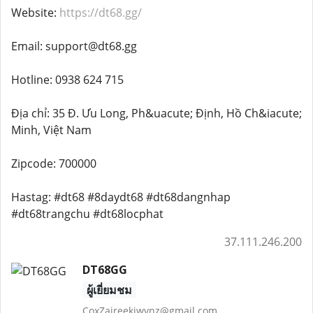
Website:
https://dt68.gg/
Email: support@dt68.gg
Hotline: 0938 624 715
Địa chỉ: 35 Đ. Ưu Long, Ph&uacute; Định, Hồ Ch&iacute;
Minh, Việt Nam
Zipcode: 700000
Hastag: #dt68 #8daydt68 #dt68dangnhap
#dt68trangchu #dt68locphat
37.111.246.200
DT68GG
ผู้เยี่ยมชม
CoxZaireekiwvnz@gmail.com