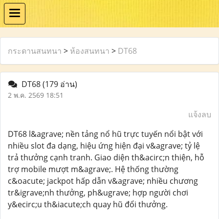
กระดานสนทนา
>
ห้องสนทนา
>
DT68
DT68
(179 อ่าน)
2 พ.ค. 2569 18:51
แจ้งลบ
DT68 l&agrave; nền tảng nổ hũ trực tuyến nổi bật với
nhiều slot đa dạng, hiệu ứng hiện đại v&agrave; tỷ lệ
trả thưởng cạnh tranh. Giao diện th&acirc;n thiện, hỗ
trợ mobile mượt m&agrave;. Hệ thống thường
c&oacute; jackpot hấp dẫn v&agrave; nhiều chương
tr&igrave;nh thưởng, ph&ugrave; hợp người chơi
y&ecirc;u th&iacute;ch quay hũ đổi thưởng.