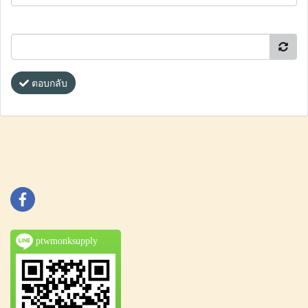
ตอบกลับ
ptwmonksupply