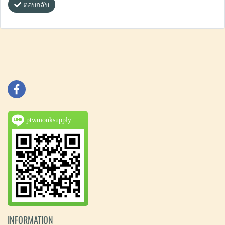
ตอบกลับ
ptwmonksupply
INFORMATION