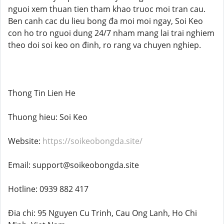
nguoi xem thuan tien tham khao truoc moi tran cau.
Ben canh cac du lieu bong đa moi moi ngay, Soi Keo
con ho tro nguoi dung 24/7 nham mang lai trai nghiem
theo doi soi keo on đinh, ro rang va chuyen nghiep.
Thong Tin Lien He
Thuong hieu: Soi Keo
Website:
https://soikeobongda.site/
Email: support@soikeobongda.site
Hotline: 0939 882 417
Đia chi: 95 Nguyen Cu Trinh, Cau Ong Lanh, Ho Chi