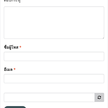
ตอบกระทู้
ชื่อผู้โพส
*
อีเมล
*