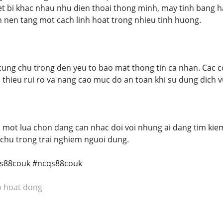
iet bi khac nhau nhu dien thoai thong minh, may tinh bang h
n nen tang mot cach linh hoat trong nhieu tinh huong.
ung chu trong den yeu to bao mat thong tin ca nhan. Cac 
hieu rui ro va nang cao muc do an toan khi su dung dich v
 mot lua chon dang can nhac doi voi nhung ai dang tim kiem 
a chu trong trai nghiem nguoi dung.
s88couk #ncqs88couk
p hoat dong