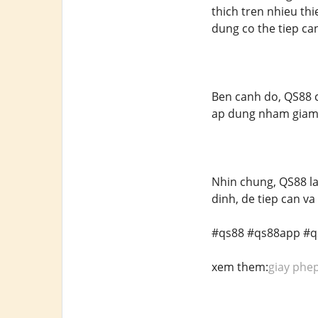
thich tren nhieu th
dung co the tiep ca
Ben canh do, QS88 c
ap dung nham giam t
Nhin chung, QS88 la
dinh, de tiep can v
#qs88 #qs88app #q
xem them:
giay phe