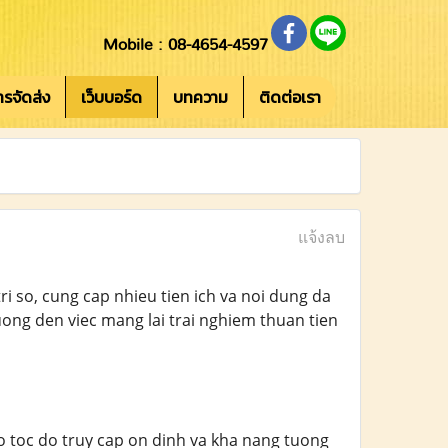
Mobile : 08-4654-4597
การจัดส่ง
เว็บบอร์ด
บทความ
ติดต่อเรา
แจ้งลบ
i so, cung cap nhieu tien ich va noi dung da
uong den viec mang lai trai nghiem thuan tien
 toc do truy cap on dinh va kha nang tuong