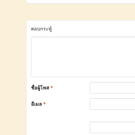
ตอบกระทู้
ชื่อผู้โพส
*
อีเมล
*