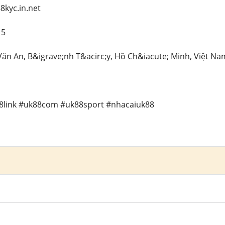
8kyc.in.net
15
 Văn An, B&igrave;nh T&acirc;y, Hồ Ch&iacute; Minh, Việt Na
8link #uk88com #uk88sport #nhacaiuk88