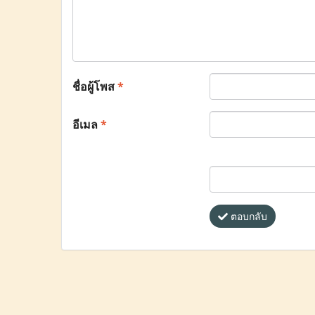
ชื่อผู้โพส
*
อีเมล
*
ตอบกลับ