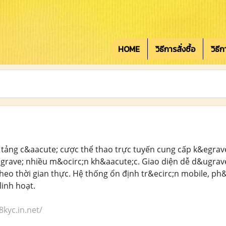
HOME
วิธีการสั่งซื้อ
วิธี
tảng c&aacute; cược thể thao trực tuyến cung cấp k&egrav
rave; nhiều m&ocirc;n kh&aacute;c. Giao diện dễ d&ugrave;ng
eo thời gian thực. Hệ thống ổn định tr&ecirc;n mobile, ph
linh hoạt.
8kyc.in.net/