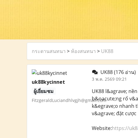
กระดานสนทนา
>
ห้องสนทนา
>
UK88
UK88
(176 อ่าน)
3 พ.ค. 2569 09:21
uk88kycinnet
ผู้เยี่ยมชม
UK88 l&agrave; nền 
b&oacute;ng rổ v&ag
FitzgeraldLuciandhlvgjh@gmail.com
k&egrave;o nhanh th
v&agrave; đặt cược 
Website:
https://uk8