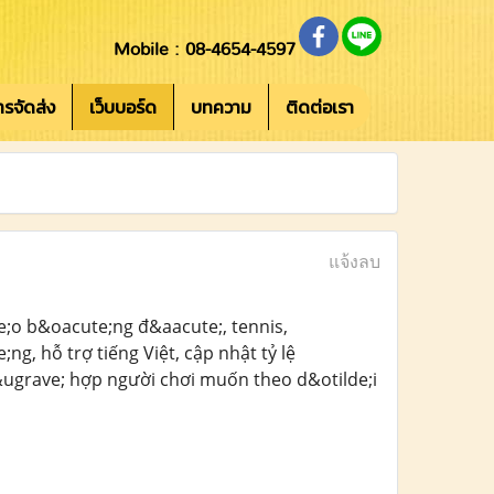
Mobile : 08-4654-4597
การจัดส่ง
เว็บบอร์ด
บทความ
ติดต่อเรา
แจ้งลบ
e;o b&oacute;ng đ&aacute;, tennis,
, hỗ trợ tiếng Việt, cập nhật tỷ lệ
&ugrave; hợp người chơi muốn theo d&otilde;i