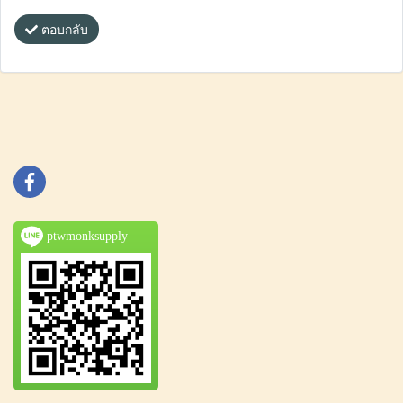
ตอบกลับ
ptwmonksupply