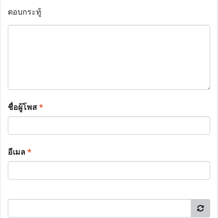
ตอบกระทู้
ชื่อผู้โพส
*
อีเมล
*