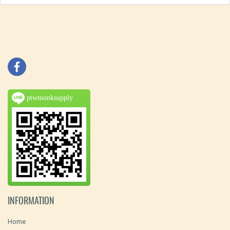
ptwmonksupply
INFORMATION
Home