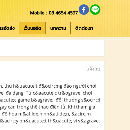
Mobile : 08-4654-4597
การจัดส่ง
เว็บบอร์ด
บทความ
ติดต่อเรา
แจ้งลบ
m, thu h&uacute;t đ&ocirc;ng đảo người chơi
e; đa dạng. Từ c&aacute;c tr&ograve; chơi
aacute;c game b&agrave;i đổi thưởng s&ocirc;i
ay cấn trong thể thao điện tử. Khi tham gia
 đồ họa m&atilde;n nh&atilde;n, &acirc;m
&acirc;y ph&uacute;t th&uacute; vị v&agrave;