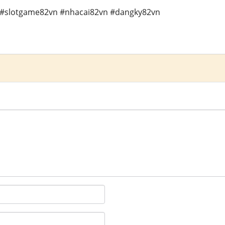
 #slotgame82vn #nhacai82vn #dangky82vn