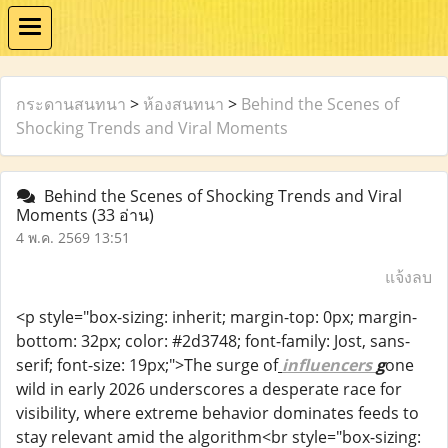
กระดานสนทนา
>
ห้องสนทนา
>
Behind the Scenes of
Shocking Trends and Viral Moments
Behind the Scenes of Shocking Trends and Viral
Moments
(33 อ่าน)
4 พ.ค. 2569 13:51
แจ้งลบ
<p style="box-sizing: inherit; margin-top: 0px; margin-
bottom: 32px; color: #2d3748; font-family: Jost, sans-
serif; font-size: 19px;">The surge of
influencers
g
one
wild in early 2026 underscores a desperate race for
visibility, where extreme behavior dominates feeds to
stay relevant amid the algorithm<br style="box-sizing: