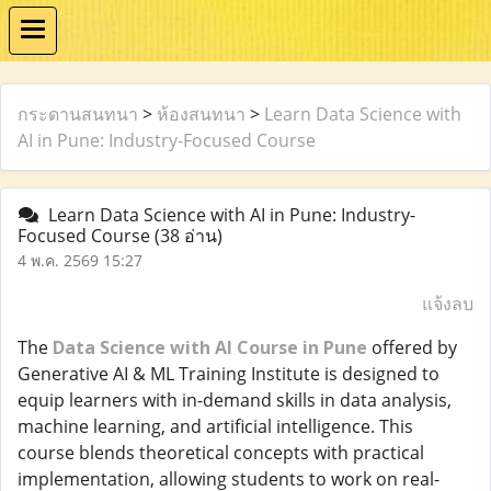
กระดานสนทนา
>
ห้องสนทนา
>
Learn Data Science with
AI in Pune: Industry-Focused Course
Learn Data Science with AI in Pune: Industry-
Focused Course
(38 อ่าน)
4 พ.ค. 2569 15:27
แจ้งลบ
The
Data Science with AI Course in Pune
offered by
Generative AI & ML Training Institute is designed to
equip learners with in-demand skills in data analysis,
machine learning, and artificial intelligence. This
course blends theoretical concepts with practical
implementation, allowing students to work on real-