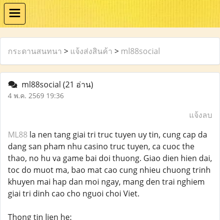
กระดานสนทนา
>
แจ้งส่งสินค้า
>
ml88social
ml88social
(21 อ่าน)
4 พ.ค. 2569 19:36
แจ้งลบ
ML88
la nen tang giai tri truc tuyen uy tin, cung cap da
dang san pham nhu casino truc tuyen, ca cuoc the
thao, no hu va game bai doi thuong. Giao dien hien dai,
toc do muot ma, bao mat cao cung nhieu chuong trinh
khuyen mai hap dan moi ngay, mang den trai nghiem
giai tri dinh cao cho nguoi choi Viet.
Thong tin lien he: