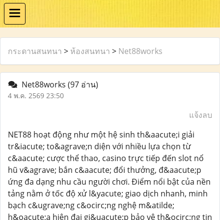
กระดานสนทนา
>
ห้องสนทนา
>
Net88works
Net88works
(97 อ่าน)
4 พ.ค. 2569 23:50
แจ้งลบ
NET88 hoạt động như một hệ sinh th&aacute;i giải
tr&iacute; to&agrave;n diện với nhiều lựa chọn từ
c&aacute; cược thể thao, casino trực tiếp đến slot nổ
hũ v&agrave; bắn c&aacute; đổi thưởng, đ&aacute;p
ứng đa dạng nhu cầu người chơi. Điểm nổi bật của nền
tảng nằm ở tốc độ xử l&yacute; giao dịch nhanh, minh
bạch c&ugrave;ng c&ocirc;ng nghệ m&atilde;
h&oacute;a hiện đại gi&uacute;p bảo vệ th&ocirc;ng tin