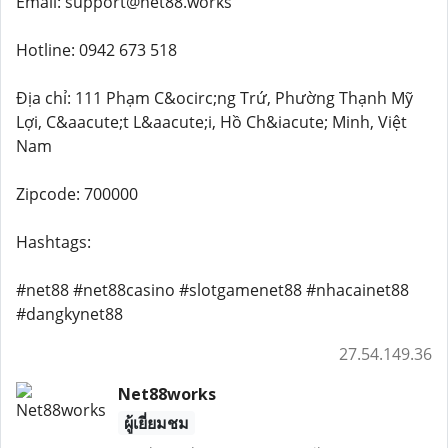
Email: support@net88.works
Hotline: 0942 673 518
Địa chỉ: 111 Phạm C&ocirc;ng Trứ, Phường Thạnh Mỹ
Lợi, C&aacute;t L&aacute;i, Hồ Ch&iacute; Minh, Việt
Nam
Zipcode: 700000
Hashtags:
#net88 #net88casino #slotgamenet88 #nhacainet88
#dangkynet88
27.54.149.36
Net88works
ผู้เยี่ยมชม