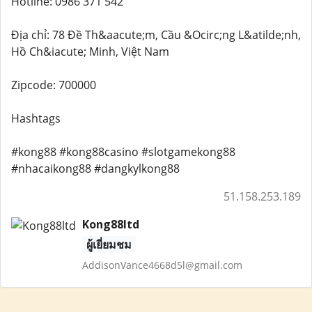
Hotline: 0986 371 542
Địa chỉ: 78 Đề Th&aacute;m, Cầu &Ocirc;ng L&atilde;nh,
Hồ Ch&iacute; Minh, Việt Nam
Zipcode: 700000
Hashtags
#kong88 #kong88casino #slotgamekong88
#nhacaikong88 #dangkylkong88
51.158.253.189
Kong88ltd
ผู้เยี่ยมชม
AddisonVance4668d5l@gmail.com