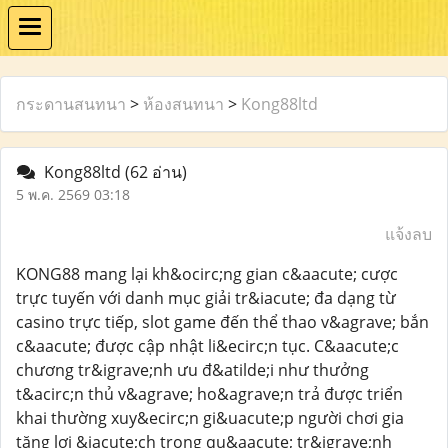
กระดานสนทนา
>
ห้องสนทนา
>
Kong88ltd
Kong88ltd
(62 อ่าน)
5 พ.ค. 2569 03:18
แจ้งลบ
KONG88 mang lại kh&ocirc;ng gian c&aacute; cược
trực tuyến với danh mục giải tr&iacute; đa dạng từ
casino trực tiếp, slot game đến thể thao v&agrave; bắn
c&aacute; được cập nhật li&ecirc;n tục. C&aacute;c
chương tr&igrave;nh ưu đ&atilde;i như thưởng
t&acirc;n thủ v&agrave; ho&agrave;n trả được triển
khai thường xuy&ecirc;n gi&uacute;p người chơi gia
tăng lợi &iacute;ch trong qu&aacute; tr&igrave;nh