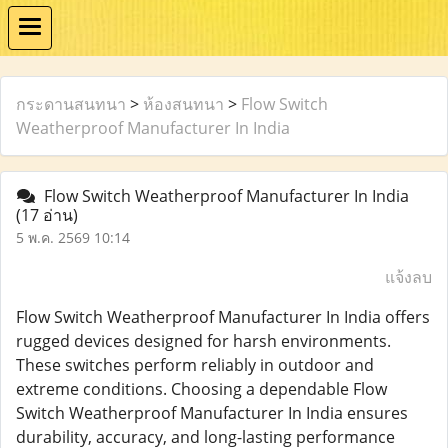
กระดานสนทนา
>
ห้องสนทนา
>
Flow Switch
Weatherproof Manufacturer In India
Flow Switch Weatherproof Manufacturer In India
(17 อ่าน)
5 พ.ค. 2569 10:14
แจ้งลบ
Flow Switch Weatherproof Manufacturer In India offers
rugged devices designed for harsh environments.
These switches perform reliably in outdoor and
extreme conditions. Choosing a dependable Flow
Switch Weatherproof Manufacturer In India ensures
durability, accuracy, and long-lasting performance