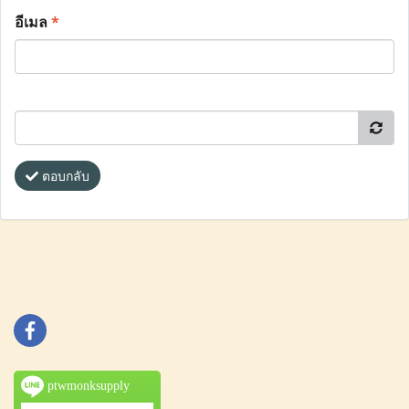
อีเมล
*
ตอบกลับ
ptwmonksupply