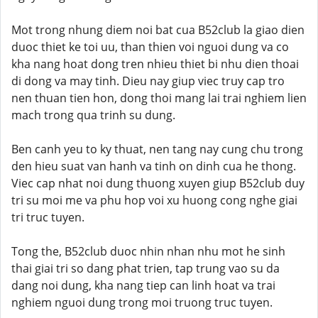
Mot trong nhung diem noi bat cua B52club la giao dien
duoc thiet ke toi uu, than thien voi nguoi dung va co
kha nang hoat dong tren nhieu thiet bi nhu dien thoai
di dong va may tinh. Dieu nay giup viec truy cap tro
nen thuan tien hon, dong thoi mang lai trai nghiem lien
mach trong qua trinh su dung.
Ben canh yeu to ky thuat, nen tang nay cung chu trong
den hieu suat van hanh va tinh on dinh cua he thong.
Viec cap nhat noi dung thuong xuyen giup B52club duy
tri su moi me va phu hop voi xu huong cong nghe giai
tri truc tuyen.
Tong the, B52club duoc nhin nhan nhu mot he sinh
thai giai tri so dang phat trien, tap trung vao su da
dang noi dung, kha nang tiep can linh hoat va trai
nghiem nguoi dung trong moi truong truc tuyen.