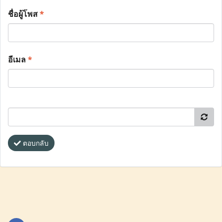
ชื่อผู้โพส
*
อีเมล
*
ตอบกลับ