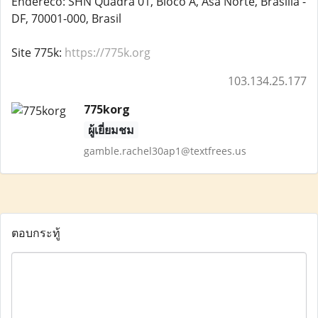
Endereco: SHN Quadra 01, Bloco A, Asa Norte, Brasilia -
DF, 70001-000, Brasil
Site 775k:
https://775k.org
103.134.25.177
775korg
ผู้เยี่ยมชม
gamble.rachel30ap1@textfrees.us
ตอบกระทู้