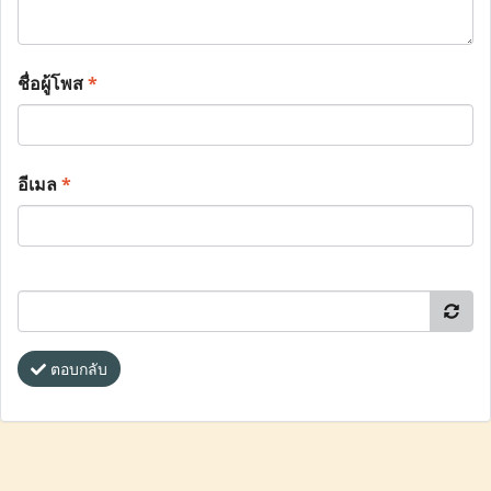
ชื่อผู้โพส
*
อีเมล
*
ตอบกลับ