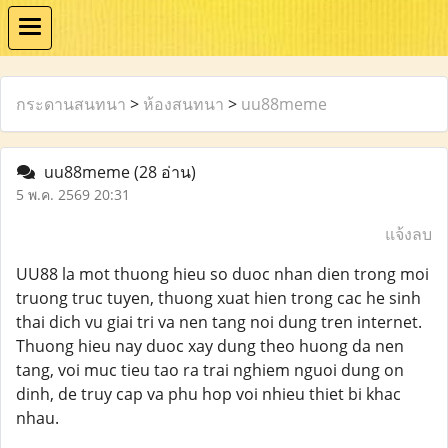
กระดานสนทนา
>
ห้องสนทนา
>
uu88meme
uu88meme
(28 อ่าน)
5 พ.ค. 2569 20:31
แจ้งลบ
UU88 la mot thuong hieu so duoc nhan dien trong moi
truong truc tuyen, thuong xuat hien trong cac he sinh
thai dich vu giai tri va nen tang noi dung tren internet.
Thuong hieu nay duoc xay dung theo huong da nen
tang, voi muc tieu tao ra trai nghiem nguoi dung on
dinh, de truy cap va phu hop voi nhieu thiet bi khac
nhau.