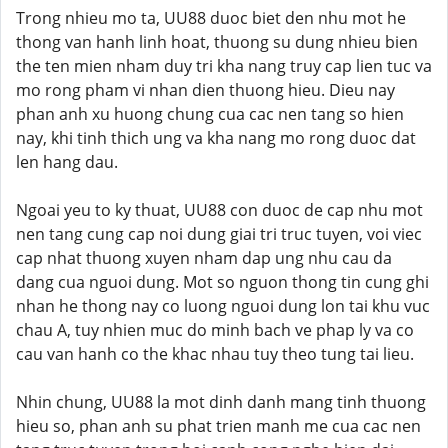
Trong nhieu mo ta, UU88 duoc biet den nhu mot he
thong van hanh linh hoat, thuong su dung nhieu bien
the ten mien nham duy tri kha nang truy cap lien tuc va
mo rong pham vi nhan dien thuong hieu. Dieu nay
phan anh xu huong chung cua cac nen tang so hien
nay, khi tinh thich ung va kha nang mo rong duoc dat
len hang dau.
Ngoai yeu to ky thuat, UU88 con duoc de cap nhu mot
nen tang cung cap noi dung giai tri truc tuyen, voi viec
cap nhat thuong xuyen nham dap ung nhu cau da
dang cua nguoi dung. Mot so nguon thong tin cung ghi
nhan he thong nay co luong nguoi dung lon tai khu vuc
chau A, tuy nhien muc do minh bach ve phap ly va co
cau van hanh co the khac nhau tuy theo tung tai lieu.
Nhin chung, UU88 la mot dinh danh mang tinh thuong
hieu so, phan anh su phat trien manh me cua cac nen