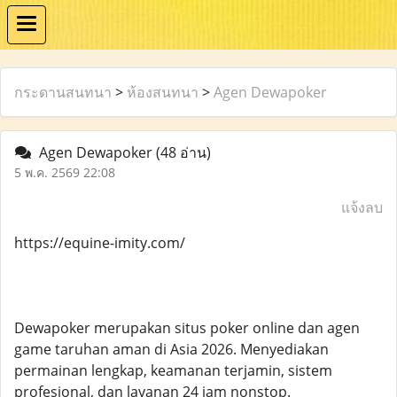
กระดานสนทนา
>
ห้องสนทนา
>
Agen Dewapoker
Agen Dewapoker
(48 อ่าน)
5 พ.ค. 2569 22:08
แจ้งลบ
https://equine-imity.com/
Dewapoker merupakan situs poker online dan agen
game taruhan aman di Asia 2026. Menyediakan
permainan lengkap, keamanan terjamin, sistem
profesional, dan layanan 24 jam nonstop.